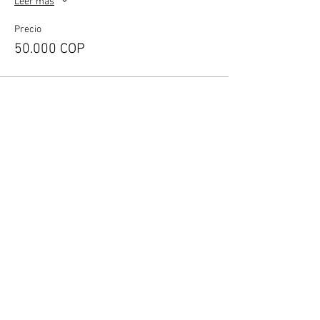
Leer más
Precio
50.000 COP
Compartir este evento
​En desarrollo de lo dispuesto en el artículo
17 de la Ley 679 de 2001, The Naked House,
advierte al turista que la explotación y el
abuso sexual de menores de edad en el país
son sancionados penal y
administrativamente, conforme a las leyes
vigentes.