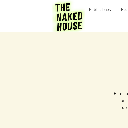
Habitaciones
Noc
Este sá
bie
div