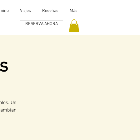
amino
Viajes
Reseñas
Más
RESERVA AHORA
s
olos. Un
 cambiar