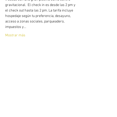
gravitacional.  El check in es desde las 2 pm y 
el check out hasta las 2 pm. La tarifa incluye 
hospedaje según tu preferencia, desayuno, 
acceso a zonas sociales, parqueadero, 
impuestos y…
Mostrar más
Compartir este evento
​En desarrollo de lo dispuesto en el artículo
17 de la Ley 679 de 2001, The Naked House,
advierte al turista que la explotación y el
abuso sexual de menores de edad en el país
son sancionados penal y