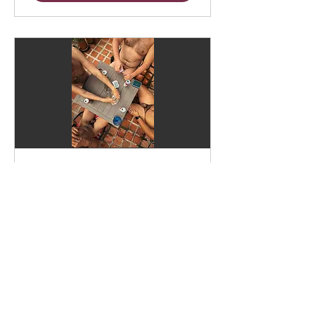
Parche Completo
sáb, 29 ago
Leer más
Reserva tu cupo