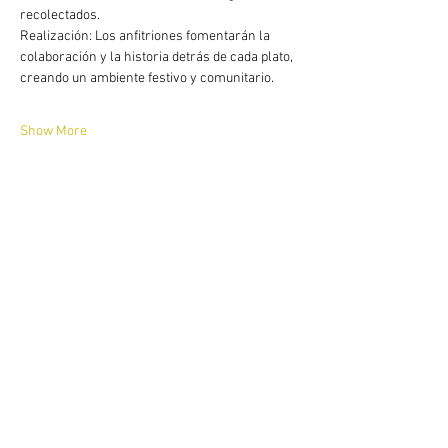
recolectados.
Realización: Los anfitriones fomentarán la 
colaboración y la historia detrás de cada plato, 
creando un ambiente festivo y comunitario.
Show More
Share this event
​According to article 17 of the law 679 of
2001 The Naked House warns our guests
and tourist that the sexual abuse of minors
in the country is sanctioned under
administrative and punitive charges
according the the actual law.