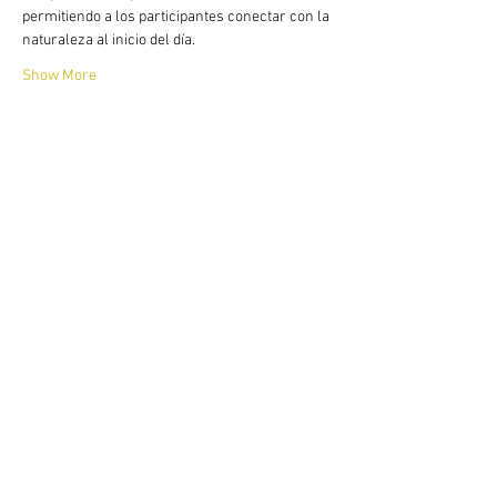
permitiendo a los participantes conectar con la 
naturaleza al inicio del día.
Show More
Share this event
​According to article 17 of the law 679 of
2001 The Naked House warns our guests
and tourist that the sexual abuse of minors
in the country is sanctioned under
administrative and punitive charges
according the the actual law.
Vereda Mogua