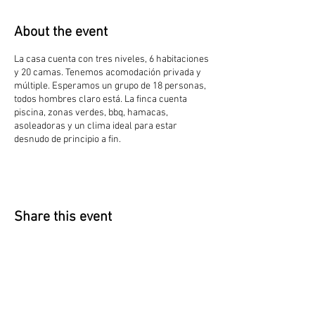
About the event
La casa cuenta con tres niveles, 6 habitaciones
y 20 camas. Tenemos acomodación privada y
múltiple. Esperamos un grupo de 18 personas,
todos hombres claro está. La finca cuenta
piscina, zonas verdes, bbq, hamacas,
asoleadoras y un clima ideal para estar
desnudo de principio a fin.
Share this event
​According to article 17 of the law 679 of
2001 The Naked House warns our guests