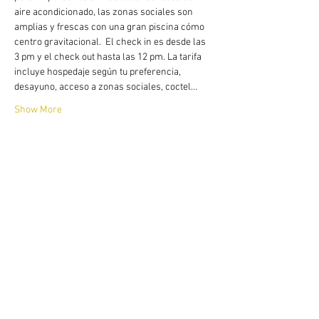
aire acondicionado, las zonas sociales son 
amplias y frescas con una gran piscina cómo 
centro gravitacional.  El check in es desde las 
3 pm y el check out hasta las 12 pm. La tarifa 
incluye hospedaje según tu preferencia, 
desayuno, acceso a zonas sociales, coctel…
Show More
Share this event
​According to article 17 of the law 679 of
2001 The Naked House warns our guests
and tourist that the sexual abuse of minors
in the country is sanctioned under