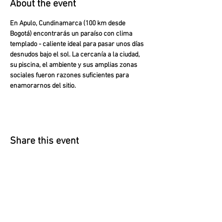
About the event
En Apulo, Cundinamarca (100 km desde 
Bogotá) encontrarás un paraíso con clima 
templado - caliente ideal para pasar unos días 
desnudos bajo el sol. La cercanía a la ciudad, 
su piscina, el ambiente y sus amplias zonas 
sociales fueron razones suficientes para 
enamorarnos del sitio.
Share this event
​According to article 17 of the law 679 of
2001 The Naked House warns our guests
and tourist that the sexual abuse of minors