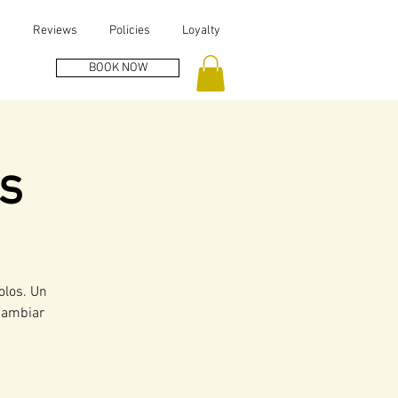
s
Reviews
Policies
Loyalty
BOOK NOW
s
olos. Un
 cambiar