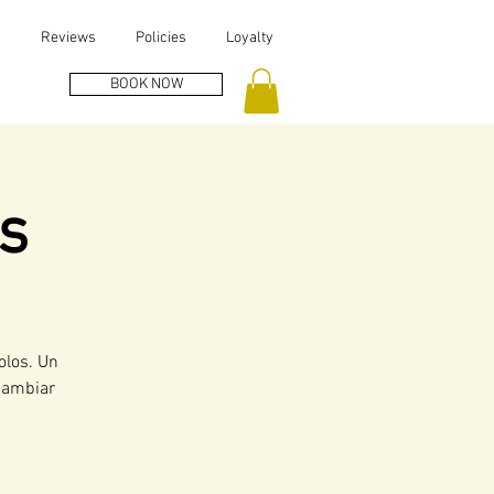
s
Reviews
Policies
Loyalty
BOOK NOW
s
olos. Un
 cambiar