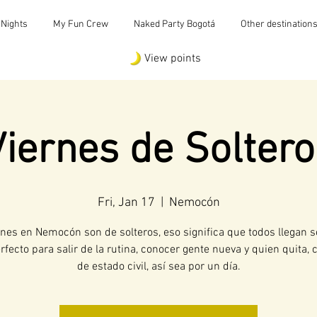
 Nights
My Fun Crew
Naked Party Bogotá
Other destination
View points
Viernes de Soltero
Fri, Jan 17
  |  
Nemocón
rnes en Nemocón son de solteros, eso significa que todos llegan s
rfecto para salir de la rutina, conocer gente nueva y quien quita,
de estado civil, así sea por un día.