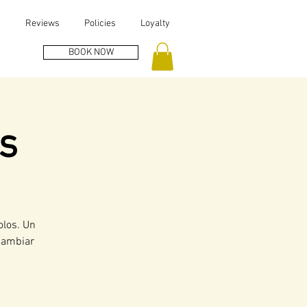
s
Reviews
Policies
Loyalty
BOOK NOW
s
olos. Un
 cambiar